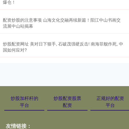
爆仓！
配资炒股的注意事项 山海文化交融再续新篇！阳江中山书画交
流展中山站揭幕
炒股配资网址 美对日下狠手, 石破茂强硬反击! 南海菲舰作死, 中
国如何应对?
炒股加杆杆的
炒股配资股票
正规好的配资
平台
配资
平台
友情链接：