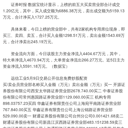
证券时报·数据宝统计显示，上榜的前五大买卖营业部合计成交
1.20亿元，其中，买入成交额为6886.38万元，卖出成交额为5159.13
万元，合计净买入1727.25万元。
具体来看，今日上榜的营业部中，共有2家机构专用席位现身，即
买三、卖四、卖五，合计买入金额1298.51万元，卖出金额1543.69万
元，合计净卖出245.19万元。
资金流向方面，今日该股主力资金净流入4404.67万元，其中，
特大单净流入4670.94万元，大单资金净流出266.27万元。近5日主力
资金净流入5591.18万元。（数据宝）
远信工业5月9日交易公开信息免费炒股配资
买/卖会员营业部名称买入金额（万元）卖出金额（万元）买一 开源证
券股份有限公司西安太华路证券营业部2678.740.00买二 中泰证券股
份有限公司常州惠国路证券营业部1129.060.00买三 机构专用
898.03757.23买四 华鑫证券有限责任公司上海宛平南路证券营业部
767.840.00买五 华鑫证券有限责任公司上海云锦路证券营业部
529.090.00卖一 财通证券股份有限公司台州分公司0.001421.68卖二
财通证券股份有限公司新昌江滨西路证券营业部483.151238.59卖三