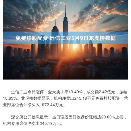
远信工业今日涨停，全天换手率10.40%，成交额2.42亿元，振幅
18.63%。龙虎榜数据显示，机构净卖出245.19万元免费炒股配资，营
业部席位合计净买入1972.44万元。
深交所公开信息显示，当日该股因日收盘价涨幅达20.00%上榜，
机构专用席位净卖出245.19万元。