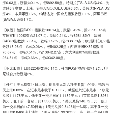
涨6.03点，涨幅为0.1%，报5892.58点。特斯拉(TSLA.US)涨4%，为
连续6个交易日上涨。谷歌A(GOOGL.US)涨3.6%，英伟达(NVDA.US)
涨4%，本周累涨16%。纳斯达克中国金龙指数收涨1.1%，阿里巴巴
(BABA.US)涨1.7%。
【欧股】德国DAX30指数跌100.14点，跌幅0.42%，报23519.45点；
英国富时100指数跌21.07点，跌幅0.24%，报8581.85点；法国
CAC40指数跌37.04点，跌幅0.47%，报7836.79点；欧洲斯托克50指
数跌13.96点，跌幅0.26%，报5402.25点；西班牙IBEX35指数涨
70.67点，涨幅0.51%，报13842.27点；意大利富时MIB指数涨
264.51点，涨幅0.66%，报40342.00点。
【亚太股市】日经225指数跌0.14%，韩国KOSPI指数涨超1.2%，印
尼综合指数涨超2%。
【外汇】美元指数14日上涨。衡量美元对六种主要货币的美元指数当
天上涨0.03%，在汇市尾市收于101.037。截至纽约汇市尾市，1欧元
兑换1.1178美元，低于前一交易日的1.1185美元；1英镑兑换1.3264
美元，低于前一交易日的1.3300美元。1美元兑换146.72日元，低于
前一交易日的147.50日元；1美元兑换0.8426瑞士法郎，高于前一交
易日的0.8406瑞士法郎；1美元兑换1.3976加元，高于前一交易日的