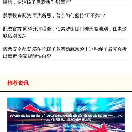
建馆，专治孩子启蒙动作‘毁童年’
股票投资配资 匪夷所思，普京为何坚持“五不炸”？
配资官方 同样开演唱会，任素汐谢娜口碑天差地别，任素汐
喊话别拉踩
股票安全配资 端午吃粽子竟有隐藏风险！这种绳子煮完会析
出毒素 专家提醒快自查
推荐资讯