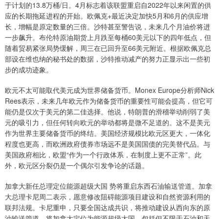
于计划的13.8万桶/日。4月标志着该联盟重启自2022年以来闲置的供
应的长期拖延进程的开始。欧佩克+最近决定加快5月和6月的供应增
长，增幅是原定数量的三倍。沙特甚至警告说，未来几个月油价将进
一步飙升。布伦特原油期货上月跌至每桶60美元以下的四年低点，但
随着贸易紧张局势缓解，周三在已回升至66美元附近。根据欧佩克总
部设在维也纳的秘书处的数据，沙特推动减产的努力正显示出一些初
步的成功迹象。
欧元不太可能取代美元成为世界储备货币。Monex Europe分析师Nick
Rees表示，未来几年欧元作为储备货币的重要性可能会提高，但它可
能仍是仅次于美元的第二佳选择。他说，特朗普的滑稽举动削弱了美
元的吸引力，但任何转向欧元的举动都将是微不足道的。这不是美元
作为世界主要储备货币的终结。美国经济规模比欧元区更大，一体化
程度也更高，而欧洲政府债券市场远不是美国国债的完美替代品。与
美国政府相比，欧盟“作为一个行政体系，在制度上更不正常”。此
外，欧元区分裂仍是一个偶尔引发争论的话题。
加拿大新任总理定位能源超级大国 势将重启东西石油输送管道。加拿
大总理卡尼周二表示，愿意修改阻碍能源项目建设和自然资源利用的
联邦法规。卡尼重申，只要全国达成共识，将推动建设从西向东的原
油输送管道，将加拿大定位为能源超级大国，包括但不限于石油和天