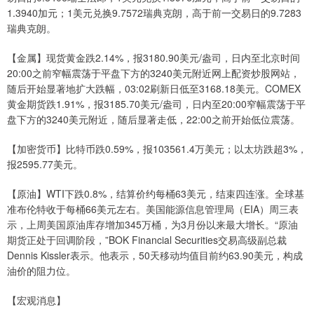
1.3940加元；1美元兑换9.7572瑞典克朗，高于前一交易日的9.7283
瑞典克朗。
【金属】现货黄金跌2.14%，报3180.90美元/盎司，日内至北京时间
20:00之前窄幅震荡于平盘下方的3240美元附近网上配资炒股网站，
随后开始显著地扩大跌幅，03:02刷新日低至3168.18美元。COMEX
黄金期货跌1.91%，报3185.70美元/盎司，日内至20:00窄幅震荡于平
盘下方的3240美元附近，随后显著走低，22:00之前开始低位震荡。
【加密货币】比特币跌0.59%，报103561.4万美元；以太坊跌超3%，
报2595.77美元。
【原油】WTI下跌0.8%，结算价约每桶63美元，结束四连涨。全球基
准布伦特收于每桶66美元左右。美国能源信息管理局（EIA）周三表
示，上周美国原油库存增加345万桶，为3月份以来最大增长。“原油
期货正处于回调阶段，”BOK Financial Securities交易高级副总裁
Dennis Kissler表示。他表示，50天移动均值目前约63.90美元，构成
油价的阻力位。
【宏观消息】