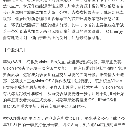
然气生产。卡尼作出能源承诺之际，加拿大资源丰富的阿尔伯塔省省
长正考虑明年就脱离加拿大举行公投。该省省长曾表示，她反对脱离
联邦，但居民对前总理特鲁多领导下的联邦环境政策感到愤怒和沮
丧，环境政策阻碍了地区的经济前景。其中，该省的主要抱怨在于缺
乏一条将原油从加拿大西部运输到东部港口的跨国管道。TC Energy
曾有建造计划，但由于政治上的反对，计划最终被取消。
【个股消息】
苹果(AAPL.US)拟为Vision Pro头显推出眼动滚屏功能。苹果正为其
Vision Pro头显开发一项突破性功能——用户仅通过眼球运动即可实现
界面滚动，这将成为该设备新型交互系统的关键升级。据知情人士透
露，这项技术正在visionOS 3操作系统中进行测试，该系统是Vision
Pro操作系统的最新版本。消息人士透露，新技术将基于Vision Pro现
有眼球追踪硬件和软件，从而使该系统更进一步，计划于6月9日开始
的年度开发者大会正式发布。同期苹果还将推出iOS、iPadOS和
macOS的重大更新，旨在实现跨平台无缝体验。
桥水Q1爆买阿里巴巴，建仓京东和黄金ETF。桥水基金公布了截至今
年3月31日的一季度持仓报告表。增持方面，买入逾540万股阿里巴巴