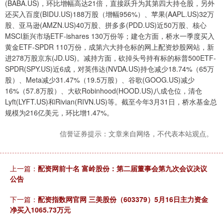
(BABA.US)，环比增幅高达21倍，直接跃升为其第四大持仓股，另外
还买入百度(BIDU.US)188万股（增幅956%）、苹果(AAPL.US)32万
股、亚马逊(AMZN.US)40万股、拼多多(PDD.US)近50万股、核心
MSCI新兴市场ETF-ishares 130万份等；建仓方面，桥水一季度买入
黄金ETF-SPDR 110万份，成第六大持仓标的网上配资炒股网站，新
进278万股京东(JD.US)。减持方面，砍掉头号持有标的标普500ETF-
SPDR(SPY.US)近6成，对英伟达(NVDA.US)持仓减少18.74%（65万
股）、Meta减少31.47%（19.5万股）、谷歌(GOOG.US)减少
16%（57.8万股）、大砍Robinhood(HOOD.US)八成仓位，清仓
Lyft(LYFT.US)和Rivian(RIVN.US)等。截至今年3月31日，桥水基金总
规模为216亿美元，环比增1.47%。
信誉证券提示：文章来自网络，不代表本站观点。
上一篇：
配资网前十名 富岭股份：第二届董事会第九次会议决议
公告
下一篇：
配资指数网官网 三美股份（603379）5月16日主力资金
净买入1065.73万元