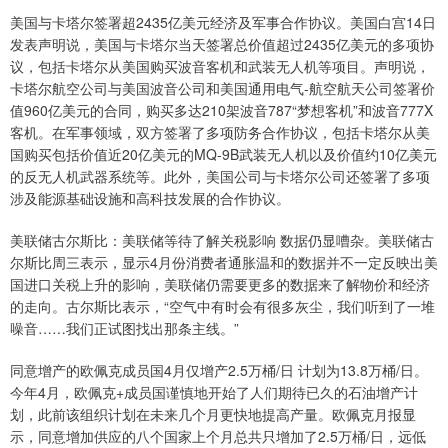
美国与卡塔尔签署超2435亿美元经济及军事合作协议。美国白宫14日
发表声明说，美国与卡塔尔当天签署总价值超过2435亿美元的多项协
议，包括卡塔尔从美国购买波音客机和武装无人机等项目。声明说，
卡塔尔航空公司与美国波音公司和美国通用电气-航空航天公司签署价
值960亿美元的合同，购买多达210架波音787“梦想客机”和波音777X
客机。在军事领域，双方签署了多项防务合作协议，包括卡塔尔从美
国购买包括价值近20亿美元的MQ-9B武装无人机以及价值约10亿美元
的反无人机武器系统等。此外，美国公司与卡塔尔公司还签署了多项
涉及能源基础设施和高科技发展的合作协议。
美联储古尔斯比：美联储等待了解关税影响 数据仍显嘈杂。美联储古
尔斯比周三表示，显示4月份消费者通胀温和的数据并不一定反映出美
国进口关税上升的影响，美联储仍需要更多的数据来了解物价和经济
的走向。古尔斯比表示，“空气中有时会有很多灰尘，我们听到了一堆
噪音……我们正试图找出那条主线。”
同意增产的欧佩克成员国4月仅增产2.5万桶/日 计划为13.8万桶/日。
今年4月，欧佩克+成员国谨慎地开始了人们期待已久的石油增产计
划，此前该组织计划在未来几个月更快地提高产量。欧佩克月报显
示，同意增加供应的八个国家上个月总共只增加了2.5万桶/日，远低