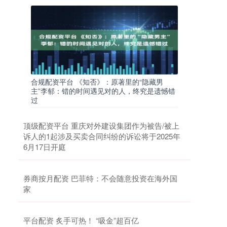
合规配资平台 《知否》：原著里的“隐藏男
主”李郁：错的时间遇见对的人，终究是遗憾错
过
顶级配资平台 重庆对外建设集团作为被告/被上
诉人的1起涉及买卖合同纠纷的诉讼将于2025年
6月17日开庭
券商按月配资 巴菲特：不会随意投资在海外国
家
平台配资 炙手可热！ “吸金”超百亿