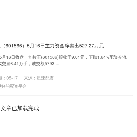
601566）5月16日主力资金净卖出527.27万元
月16日收盘，九牧王(601566)报收于9.01元，下跌1.64%配资交流
量6.41万手，成交额5793....
：05-17
来源：星速配资
规好的配资平台
券文章已加载完成