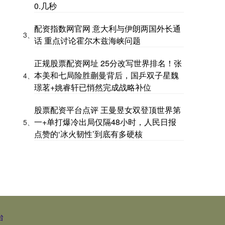
0.几秒
配资指数网官网 意大利与伊朗两国外长通
3、
话 重点讨论霍尔木兹海峡问题
正规股票配资网址 25分改写世界排名！张
本美和七局险胜蒯曼背后，国乒双子星魏
4、
璟茗+姚睿轩已悄然完成战略补位
股票配资平台点评 王曼昱女双登顶世界第
一+单打爆冷出局仅隔48小时，人民日报
5、
点赞的‘冰火韧性’到底有多硬核
台