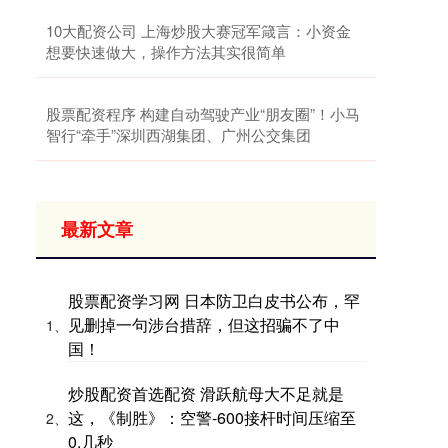
10大配资公司 上海炒股大赛冠军箴言：小资金
想要快速做大，操作方法其实很简单
股票配资程序 构建自动驾驶产业“朋友圈”！小马
智行“牵手”深圳西湖集团、广州公交集团
最新文章
股票配资学习网 日本防卫白皮书公布，罕
见删掉一句涉台措辞，但这招骗不了中
1、
国！
炒股配资首选配资 滑跃航母大不足就是
这，《制胜》：空警-600接杆时间压缩至
2、
0.几秒