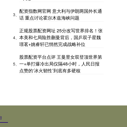
配资指数网官网 意大利与伊朗两国外长通
3、
话 重点讨论霍尔木兹海峡问题
正规股票配资网址 25分改写世界排名！张
本美和七局险胜蒯曼背后，国乒双子星魏
4、
璟茗+姚睿轩已悄然完成战略补位
股票配资平台点评 王曼昱女双登顶世界第
一+单打爆冷出局仅隔48小时，人民日报
5、
点赞的‘冰火韧性’到底有多硬核
台